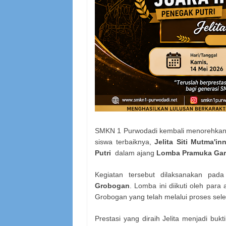
SMKN 1 Purwodadi kembali menorehkan 
siswa terbaiknya,
Jelita Siti Mutma'in
Putri
dalam ajang
Lomba Pramuka Garu
Kegiatan tersebut dilaksanakan pad
Grobogan
. Lomba ini diikuti oleh par
Grobogan yang telah melalui proses selek
Prestasi yang diraih Jelita menjadi bukti