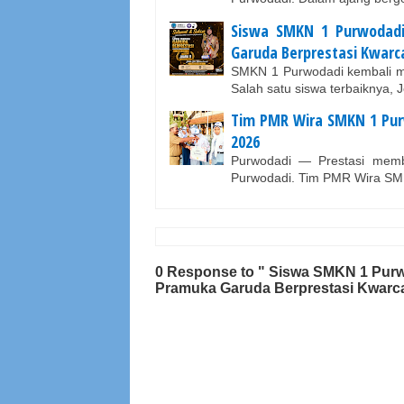
Siswa SMKN 1 Purwodadi
Garuda Berprestasi Kwarc
SMKN 1 Purwodadi kembali m
Salah satu siswa terbaiknya, 
Tim PMR Wira SMKN 1 Pur
2026
Purwodadi — Prestasi memb
Purwodadi. Tim PMR Wira SM
0 Response to " Siswa SMKN 1 Purw
Pramuka Garuda Berprestasi Kwarc