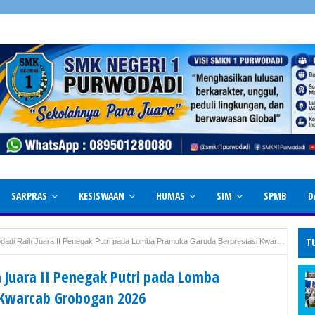
SARPRAS
KESISWAAN
HUMAS
SIM
SPMB
D
T
Raih Juara II Penegak Putri pada Lomba Pramuka Garuda Berprestasi Kwarcab Grobogan 2026
 Juara II Penegak Putri pada Lomba
 Kwarcab Grobogan 2026