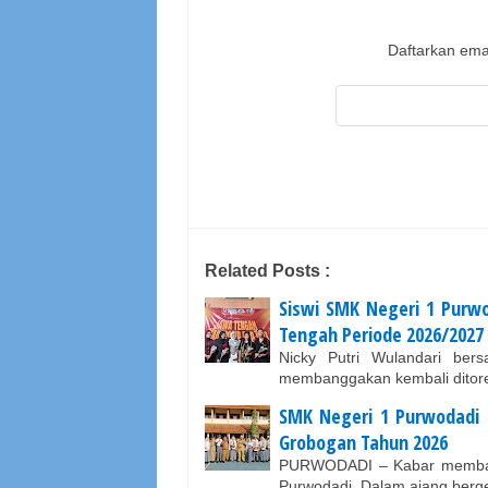
Daftarkan emai
Related Posts :
Siswi SMK Negeri 1 Purw
Tengah Periode 2026/2027
Nicky Putri Wulandari be
membanggakan kembali ditore
SMK Negeri 1 Purwodadi 
Grobogan Tahun 2026
PURWODADI – Kabar membang
Purwodadi. Dalam ajang berg