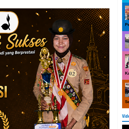
P
K
S
Vid