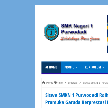
HOME
PROFIL
KURIKULUM
Home
info
prestasi
Siswa SMKN 1 Purwodadi 
Siswa SMKN 1 Purwodadi Raih
Pramuka Garuda Berprestasi