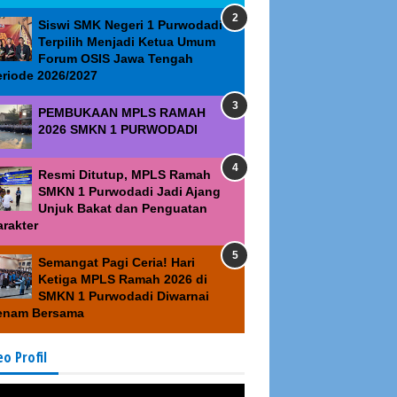
Siswi SMK Negeri 1 Purwodadi
Terpilih Menjadi Ketua Umum
Forum OSIS Jawa Tengah
eriode 2026/2027
PEMBUKAAN MPLS RAMAH
2026 SMKN 1 PURWODADI
Resmi Ditutup, MPLS Ramah
SMKN 1 Purwodadi Jadi Ajang
Unjuk Bakat dan Penguatan
arakter
Semangat Pagi Ceria! Hari
Ketiga MPLS Ramah 2026 di
SMKN 1 Purwodadi Diwarnai
enam Bersama
eo Profil