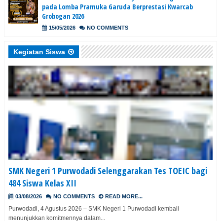
pada Lomba Pramuka Garuda Berprestasi Kwarcab
Grobogan 2026
15/05/2026
NO COMMENTS
Kegiatan Siswa
SMK Negeri 1 Purwodadi Selenggarakan Tes TOEIC bagi
484 Siswa Kelas XII
03/08/2026
NO COMMENTS
READ MORE...
Purwodadi, 4 Agustus 2026 – SMK Negeri 1 Purwodadi kembali
menunjukkan komitmennya dalam...