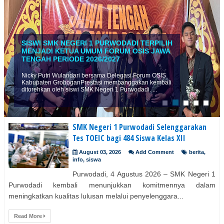
SISWI SMK NEGERI 1 PURWODADI TERPILIH
MENJADI KETUA UMUM FORUM OSIS JAWA
TENGAH PERIODE 2026/2027
Nicky Putri Wulandari bersama Delegasi Forum OSIS
Kabupaten GroboganPrestasi membanggakan kembali
ditorehkan oleh siswi SMK Negeri 1 Purwodadi. ...
SMK Negeri 1 Purwodadi Selenggarakan
Tes TOEIC bagi 484 Siswa Kelas XII
August 03, 2026
Add Comment
berita
,
info
,
siswa
Purwodadi, 4 Agustus 2026 – SMK Negeri 1
Purwodadi kembali menunjukkan komitmennya dalam
meningkatkan kualitas lulusan melalui penyelenggara...
Read More