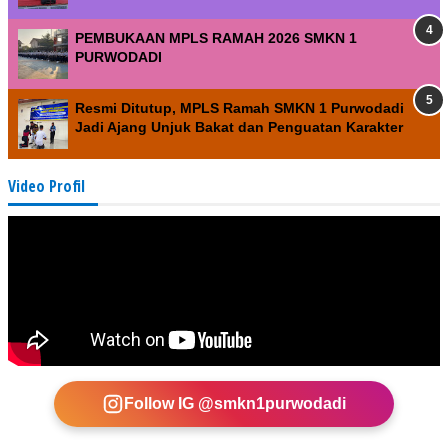
PEMBUKAAN MPLS RAMAH 2026 SMKN 1
PURWODADI
Resmi Ditutup, MPLS Ramah SMKN 1 Purwodadi
Jadi Ajang Unjuk Bakat dan Penguatan Karakter
Video Profil
Follow IG @smkn1purwodadi