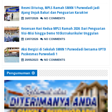
Resmi Ditutup, MPLS Ramah SMKN 1 Purwodadi Jadi
Ajang Unjuk Bakat dan Penguatan Karakter
16/07/2026
NO COMMENTS
Keseruan Hari Kedua MPLS Ramah 2026: Dari Penguatan
Visi-Misi hingga Demo 10 Ekstrakurikuler Unggulan
13/07/2026
NO COMMENTS
Aksi Bergizi di Sekolah SMKN 1 Purwodadi bersama UPTD
Puskesmas Purwodadi 1
20/05/2023
NO COMMENTS
Pengumuman