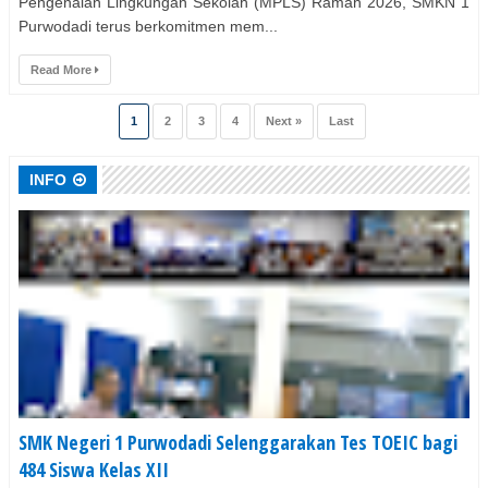
Pengenalan Lingkungan Sekolah (MPLS) Ramah 2026, SMKN 1
Purwodadi terus berkomitmen mem...
Read More
1
2
3
4
Next »
Last
INFO
SMK Negeri 1 Purwodadi Selenggarakan Tes TOEIC bagi
484 Siswa Kelas XII