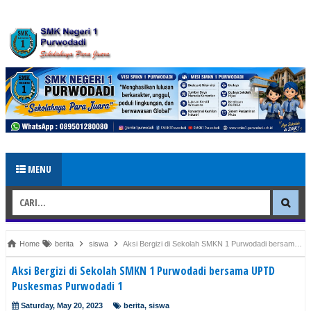
MENU
Home
berita
siswa
Aksi Bergizi di Sekolah SMKN 1 Purwodadi bersama UPTD Puskesmas Purwodadi 1
Aksi Bergizi di Sekolah SMKN 1 Purwodadi bersama UPTD
Puskesmas Purwodadi 1
Saturday, May 20, 2023
berita
,
siswa