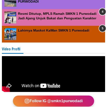
PURWODADI
Resmi Ditutup, MPLS Ramah SMKN 1 Purwodadi
Jadi Ajang Unjuk Bakat dan Penguatan Karakter
Lahirnya Maskot KaWan SMKN 1 Purwodadi
Video Profil
Follow IG @smkn1purwodadi